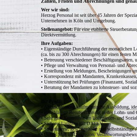
Zahlen, Fristen und Abrechnungen sind genau
Wer wir sind:
Herzog Personal ist seit über 45 Jahren der Spezi
Unternehmen in Köln und Umgebung.
Stellenangebot:
Für eine etablierte Steuerberatu
Direktvermittlung.
Ihre Aufgaben:
• Eigenständige Durchführung der monatlichen 
(ca. bis zu 300 Abrechnungen) für einen festen
• Betreuung verschiedener Beschäftigungsarten, u. 
• Pflege und Verwaltung von Personal- und Abr
• Erstellung von Meldungen, Bescheinigungen 
• Korrespondenz mit Mandanten, Krankenkassen,
• Unterstützung bei Prüfungen (Finanzamt, Sozia
• Beratung der Mandanten zu lohnsteuer- und soz
Ihr Profil:
• Abgeschlossene kaufmännische Ausbildung, idea
• einschlägige Berufserfahrung in der Lohn- und
• Sehr gute Kenntnisse im Lohnsteuer- und Sozia
• Sicherer Umgang mit DATEV
• Strukturierte, gewissenhafte und selbstständige
• Hohes Maß an Diskretion, Verantwortungsbewu