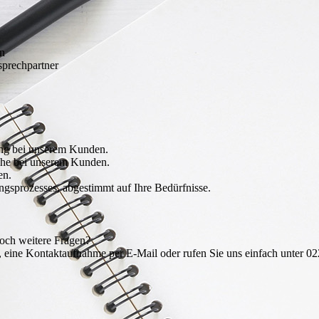
en
sprechpartner
lung bei unserem Kunden.
äche bei unserem Kunden.
en.
sprozesses, abgestimmt auf Ihre Bedürfnisse.
noch weitere Fragen?
eine Kontaktaufnahme per E-Mail oder rufen Sie uns einfach unter 022