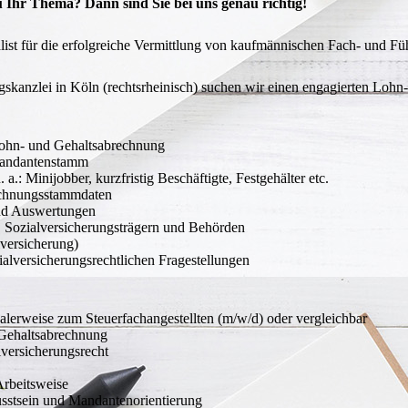
 Ihr Thema? Dann sind Sie bei uns genau richtig!
alist für die erfolgreiche Vermittlung von kaufmännischen Fach- und Fü
ngskanzlei in Köln (rechtsrheinisch) suchen wir einen engagierten Lohn
Lohn- und Gehaltsabrechnung
 Mandantenstamm
a.: Minijobber, kurzfristig Beschäftigte, Festgehälter etc.
echnungsstammdaten
und Auswertungen
 Sozialversicherungsträgern und Behörden
lversicherung)
ialversicherungsrechtlichen Fragestellungen
lerweise zum Steuerfachangestellten (m/w/d) oder vergleichbar
 Gehaltsabrechnung
lversicherungsrecht
 Arbeitsweise
sstsein und Mandantenorientierung