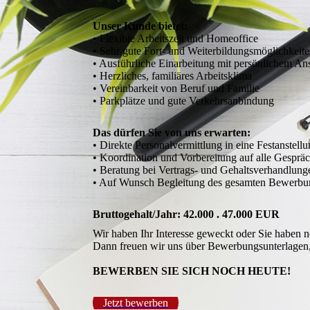
Unser Kunde bietet:
• Flexible Arbeitszeit und Homeoffice
• Sehr gute Fort- und Weiterbildungsmöglichkeit
• Ausführliche Einarbeitung mit persönlichem An
• Herzliches, familiäres Arbeitsklima
• Vereinbarkeit von Beruf und Familie
• Parkplätze und gute Verkehrsanbindung
Das dürfen Sie von uns erwarten:
• Direkte Personalvermittlung in eine Festanstel
• Koordination und Vorbereitung auf alle Gespr
• Beratung bei Vertrags- und Gehaltsverhandlung
• Auf Wunsch Begleitung des gesamten Bewerbung
Bruttogehalt/Jahr: 42.000 . 47.000 EUR
Wir haben Ihr Interesse geweckt oder Sie haben 
Dann freuen wir uns über Bewerbungsunterlagen, 
BEWERBEN SIE SICH NOCH HEUTE!
Jetzt bewerben