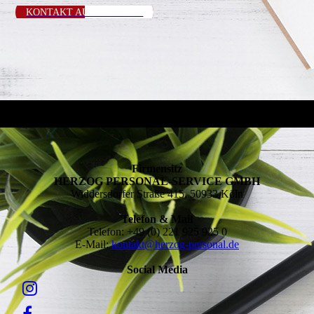
KONTAKT AUFNEHMEN ›
Firmensitz
HERZOG PERSONAL-SERVICE GMBH
Widdersdorfer Straße 415, 50933 Köln
Telefon & Mail
Telefon: +49 (0) 221 925 925 0
E-Mail:
kontakt@herzog-personal.de
Social Media