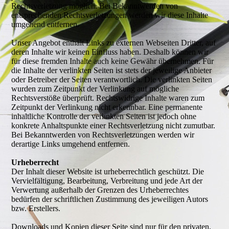
Rechtsverletzung möglich. Bei Bekanntwerden von
entsprechenden Rechtsverletzungen werden wir diese Inhalte
umgehend entfernen.
Unser Angebot enthält Links zu externen Webseiten Dritter, auf
deren Inhalte wir keinen Einfluss haben. Deshalb können wir
für diese fremden Inhalte auch keine Gewähr übernehmen. Für
die Inhalte der verlinkten Seiten ist stets der jeweilige Anbieter
oder Betreiber der Seiten verantwortlich. Die verlinkten Seiten
wurden zum Zeitpunkt der Verlinkung auf mögliche
Rechtsverstöße überprüft. Rechtswidrige Inhalte waren zum
Zeitpunkt der Verlinkung nicht erkennbar. Eine permanente
inhaltliche Kontrolle der verlinkten Seiten ist jedoch ohne
konkrete Anhaltspunkte einer Rechtsverletzung nicht zumutbar.
Bei Bekanntwerden von Rechtsverletzungen werden wir
derartige Links umgehend entfernen.
Urheberrecht
Der Inhalt dieser Website ist urheberrechtlich geschützt. Die
Vervielfältigung, Bearbeitung, Verbreitung und jede Art der
Verwertung außerhalb der Grenzen des Urheberrechtes
bedürfen der schriftlichen Zustimmung des jeweiligen Autors
bzw. Erstellers.
Downloads und Kopien dieser Seite sind nur für den privaten,