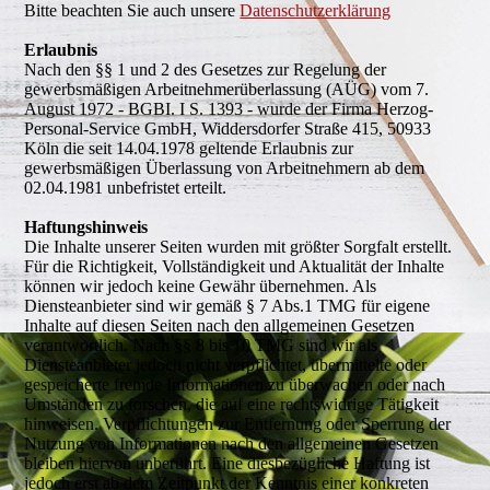
Bitte beachten Sie auch unsere
Datenschutzerklärung
Erlaubnis
Nach den §§ 1 und 2 des Gesetzes zur Regelung der
gewerbsmäßigen Arbeitnehmerüberlassung (AÜG) vom 7.
August 1972 - BGBI. I S. 1393 - wurde der Firma Herzog-
Personal-Service GmbH, Widdersdorfer Straße 415, 50933
Köln die seit 14.04.1978 geltende Erlaubnis zur
gewerbsmäßigen Überlassung von Arbeitnehmern ab dem
02.04.1981 unbefristet erteilt.
Haftungshinweis
Die Inhalte unserer Seiten wurden mit größter Sorgfalt erstellt.
Für die Richtigkeit, Vollständigkeit und Aktualität der Inhalte
können wir jedoch keine Gewähr übernehmen. Als
Diensteanbieter sind wir gemäß § 7 Abs.1 TMG für eigene
Inhalte auf diesen Seiten nach den allgemeinen Gesetzen
verantwortlich. Nach §§ 8 bis 10 TMG sind wir als
Diensteanbieter jedoch nicht verpflichtet, übermittelte oder
gespeicherte fremde Informationen zu überwachen oder nach
Umständen zu forschen, die auf eine rechtswidrige Tätigkeit
hinweisen. Verpflichtungen zur Entfernung oder Sperrung der
Nutzung von Informationen nach den allgemeinen Gesetzen
bleiben hiervon unberührt. Eine diesbezügliche Haftung ist
jedoch erst ab dem Zeitpunkt der Kenntnis einer konkreten