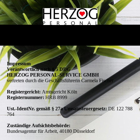
Impressum
Verantwortlich nach § 5 DDG
HERZOG PERSONAL-SERVICE GMBH
vertreten durch die Geschäftsführerin Carmela Fischer
Registergericht:
Amtsgericht Köln
Registernummer:
HRB 8999
Ust.-IdentNr. gemäß § 27a Umsatzsteuergesetz:
DE 122 788
764
Zuständige Aufsichtsbehörde:
Bundesagentur für Arbeit, 40180 Düsseldorf