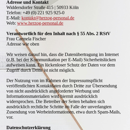
Adresse und Kontakt
Widdersdorfer Straße 415 | 50933 Köln
Telefon: +49 (0) 221 925 925-0
E-Mail:
kontakt@herzog-personal.de
Web:
www.herzog-personal.de
Verantwortlich für den Inhalt nach § 55 Abs. 2 RStV
Frau Carmela Fischer
Adresse wie oben
Wir weisen darauf hin, dass die Datenübertragung im Internet
(z.B. bei der Kommunikation per E-Mail) Sicherheitslücken
aufweisen kann. Ein lückenloser Schutz der Daten vor dem
Zugriff durch Dritte ist nicht möglich.
Der Nutzung von im Rahmen der Impressumspflicht
veröffentlichten Kontaktdaten durch Dritte zur Übersendung
von nicht ausdrücklich angeforderter Werbung und
Informationsmaterialien wird hiermit ausdrücklich
widersprochen. Die Betreiber der Seiten behalten sich
ausdrücklich rechtliche Schritte im Falle der unverlangten
Zusendung von Werbeinformationen, etwa durch Spam-Mails,
vor.
Datenschutzerklärung